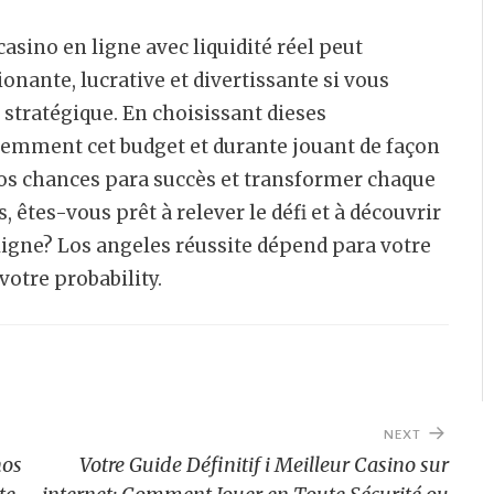
asino en ligne avec liquidité réel peut
onante, lucrative et divertissante si vous
 stratégique. En choisissant dieses
igemment cet budget et durante jouant de façon
vos chances para succès et transformer chaque
 êtes-vous prêt à relever le défi et à découvrir
ligne? Los angeles réussite dépend para votre
votre probability.
NEXT
nos
Votre Guide Définitif i Meilleur Casino sur