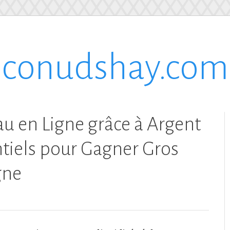
conudshay.com
eau en Ligne grâce à Argent
ntiels pour Gagner Gros
gne