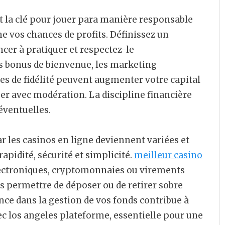
st la clé pour jouer para manière responsable
ne vos chances de profits. Définissez un
er à pratiquer et respectez-le
es bonus de bienvenue, les marketing
 de fidélité peuvent augmenter votre capital
uer avec modération. La discipline financière
éventuelles.
les casinos en ligne deviennent variées et
rapidité, sécurité et simplicité.
meilleur casino
lectroniques, cryptomonnaies ou virements
us permettre de déposer ou de retirer sobre
nce dans la gestion de vos fonds contribue à
ec los angeles plateforme, essentielle pour une