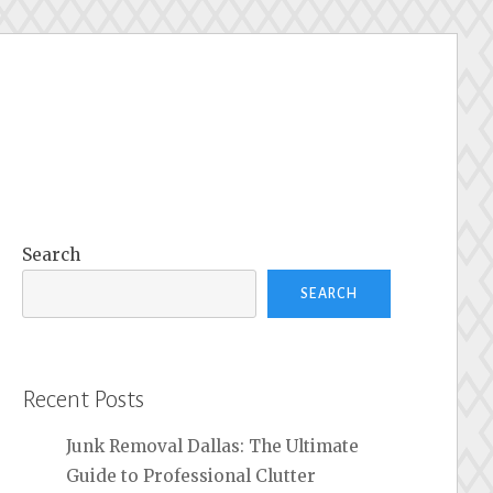
Search
SEARCH
Recent Posts
Junk Removal Dallas: The Ultimate
Guide to Professional Clutter