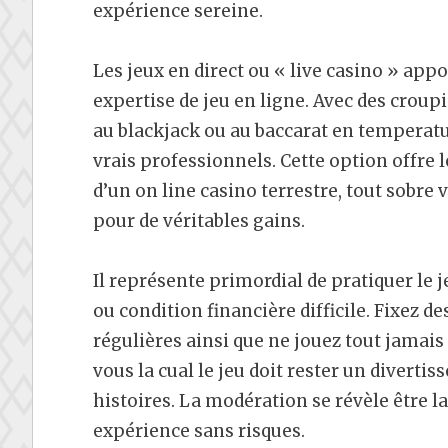
expérience sereine.
Les jeux en direct ou « live casino » app
expertise de jeu en ligne. Avec des croupi
au blackjack ou au baccarat en temperatu
vrais professionnels. Cette option offre 
d’un on line casino terrestre, tout sobre
pour de véritables gains.
Il représente primordial de pratiquer le 
ou condition financière difficile. Fixez d
régulières ainsi que ne jouez tout jamais 
vous la cual le jeu doit rester un diverti
histoires. La modération se révèle être l
expérience sans risques.