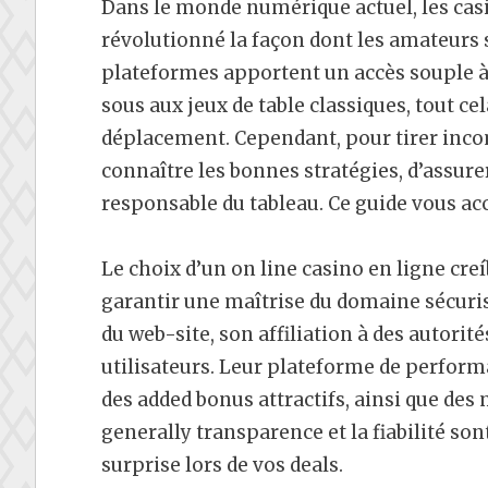
Dans le monde numérique actuel, les casin
révolutionné la façon dont les amateurs s
plateformes apportent un accès souple à 
sous aux jeux de table classiques, tout c
déplacement. Cependant, pour tirer income
connaître les bonnes stratégies, d’assure
responsable du tableau. Ce guide vous a
Le choix d’un on line casino en ligne creíb
garantir une maîtrise du domaine sécurisé
du web-site, son affiliation à des autorit
utilisateurs. Leur plateforme de perfor
des added bonus attractifs, ainsi que de
generally transparence et la fiabilité son
surprise lors de vos deals.