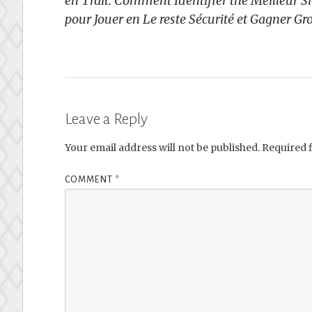
en Trait: Comment Identifier the Meilleur Si
pour Jouer en Le reste Sécurité et Gagner Gr
Leave a Reply
Your email address will not be published.
Required 
COMMENT
*