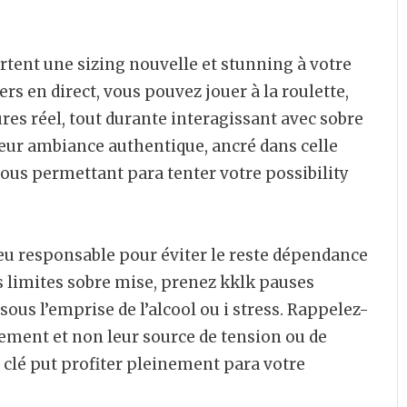
ortent une sizing nouvelle et stunning à votre
ers en direct, vous pouvez jouer à la roulette,
res réel, tout durante interagissant avec sobre
leur ambiance authentique, ancré dans celle
 vous permettant para tenter votre possibility
jeu responsable pour éviter le reste dépendance
es limites sobre mise, prenez kklk pauses
sous l’emprise de l’alcool ou i stress. Rappelez-
ssement et non leur source de tension ou de
a clé put profiter pleinement para votre